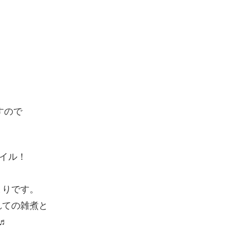
すので
イル！
まりです。
れての雑煮と
♬