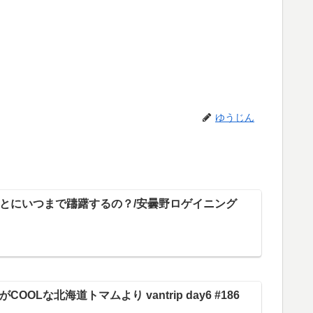
ゆうじん
とにいつまで躊躇するの？/安曇野ロゲイニング
OOLな北海道トマムより vantrip day6 #186