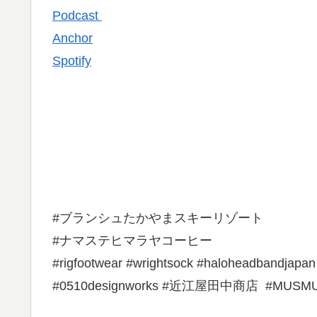
Podcast
Anchor
Spotify
#ブランシュたかやまスキーリゾート
#ナマステヒマラヤコーヒー
#rigfootwear #wrightsock #haloheadbandjapan
#0510designworks #近江屋田中商店 #MUSM