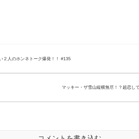
い２人のホンネトーク爆発！！ #135
マッキー・ザ雪山縦横無尽！？超恋してる
コメントを書き込む