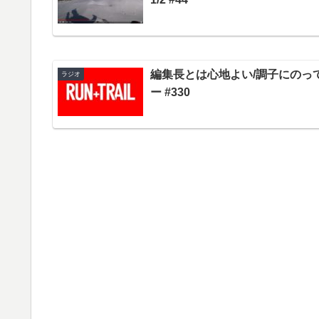
編集長とは心地よい/調子にのっ
ラジオ
ー #330