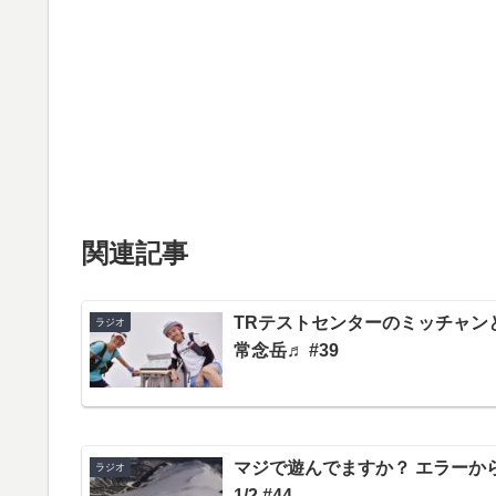
関連記事
TRテストセンターのミッチャン
ラジオ
常念岳♬ #39
マジで遊んでますか？ エラーから生
ラジオ
1/2 #44