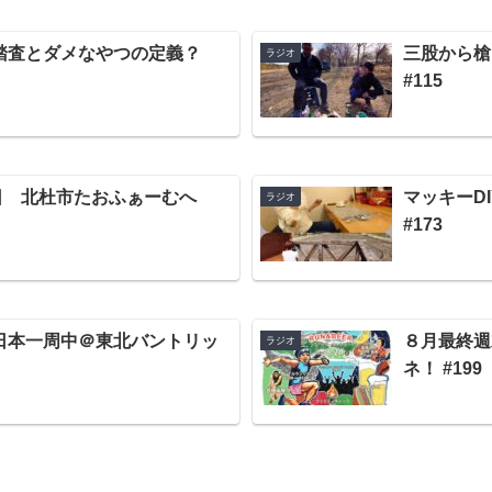
踏査とダメなやつの定義？
三股から槍
ラジオ
#115
日 北杜市たおふぁーむへ
マッキーD
ラジオ
#173
日本一周中＠東北バントリッ
８月最終週
ラジオ
ネ！ #199