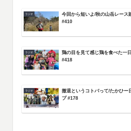
今回から短いよ/秋の山岳レース
ラジオ
#410
鶏の目を見て感じ鶏を食べた一
ラジオ
#418
撤退というコトバって/たかひー
ラジオ
プ #178