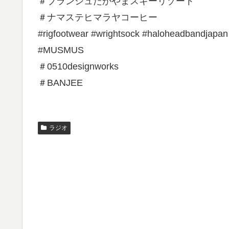
＃ブランシュたかやまスキーリゾート
＃ナマステヒマラヤコーヒー
#rigfootwear #wrightsock #haloheadbandjapan
#MUSMUS
＃0510designworks
＃BANJEE
ラジオ