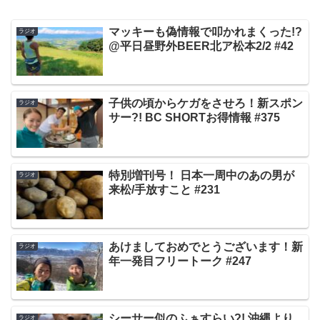
マッキーも偽情報で叩かれまくった!?
ラジオ
@平日昼野外BEER北ア松本2/2 #42
子供の頃からケガをさせろ！新スポン
ラジオ
サー?! BC SHORTお得情報 #375
特別増刊号！ 日本一周中のあの男が
ラジオ
来松/手放すこと #231
あけましておめでとうございます！新
ラジオ
年一発目フリートーク #247
シーサー似のふぁすらい?! 沖縄より
ラジオ