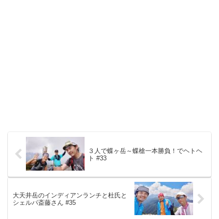
３人で蝶ヶ岳～蝶槍一本勝負！でヘトヘ
ト #33
大天井岳のインディアンランチと杜氏と
シェルパ斎藤さん #35