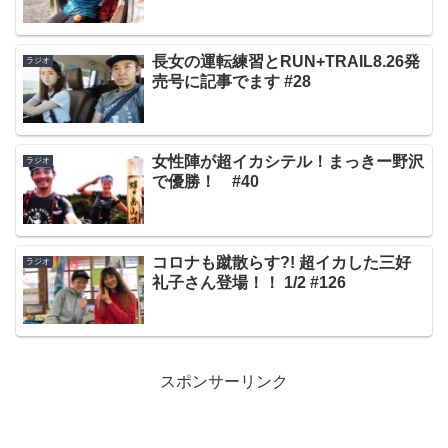
長女の運転練習とRUN+TRAIL8.26発
ラジオ
売号に記事でます #28
女性陣が超イカシテル！まっきー野沢
ラジオ
で優勝！ #40
コロナも蹴散らす?! 超イカした三好
ラジオ
礼子さん登場！！ 1/2 #126
スポンサーリンク