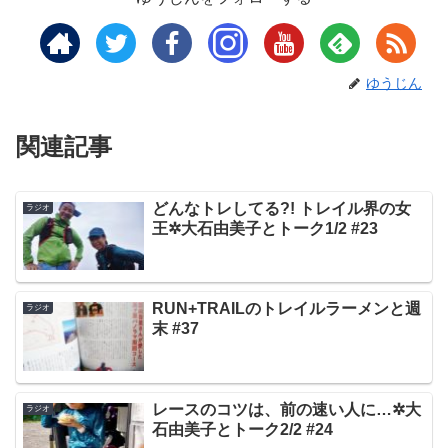
ゆうじん
関連記事
どんなトレしてる?! トレイル界の女
ラジオ
王✲大石由美子とトーク1/2 #23
RUN+TRAILのトレイルラーメンと週
ラジオ
末 #37
レースのコツは、前の速い人に…✲大
ラジオ
石由美子とトーク2/2 #24